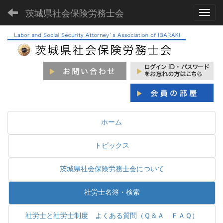
茨城県社会保険労務士会
Toggl
ホーム
トピックス
茨城県社会保険労務士会について
社労士名簿・検索
社労士と社労士制度 よくある質問（Ｑ＆Ａ ＦＡＱ）