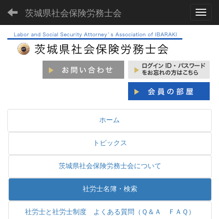
茨城県社会保険労務士会
Toggl
ホーム
トピックス
茨城県社会保険労務士会について
社労士名簿・検索
社労士と社労士制度 よくある質問（Ｑ＆Ａ ＦＡＱ）