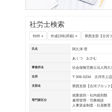
社労士検索
50件
作成日時(昇順)
県西支部【古河
阿久津 理
氏名
あくつ おさむ
社会保険労務士法人阿久
事務所名
〒306-0234 古河市上辺
住所
県西支部【古河ブロック
支部名
就業規則・社内規則類
雇用管理・労務相談
専門家区分
人事賃金制度・社員教育