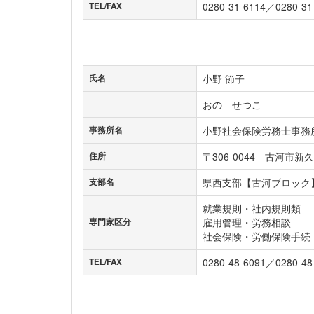
0280-31-6114／0280-31
TEL/FAX
小野 節子
氏名
おの せつこ
小野社会保険労務士事務
事務所名
〒306-0044 古河市新久
住所
県西支部【古河ブロック
支部名
就業規則・社内規則類
雇用管理・労務相談
専門家区分
社会保険・労働保険手続
0280-48-6091／0280-48
TEL/FAX