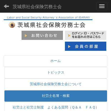
茨城県社会保険労務士会
Toggl
ホーム
トピックス
茨城県社会保険労務士会について
社労士名簿・検索
社労士と社労士制度 よくある質問（Ｑ＆Ａ ＦＡＱ）