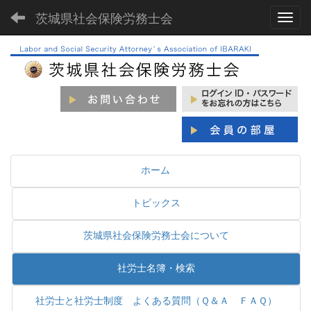
茨城県社会保険労務士会
Toggl
ホーム
トピックス
茨城県社会保険労務士会について
社労士名簿・検索
社労士と社労士制度 よくある質問（Ｑ＆Ａ ＦＡＱ）