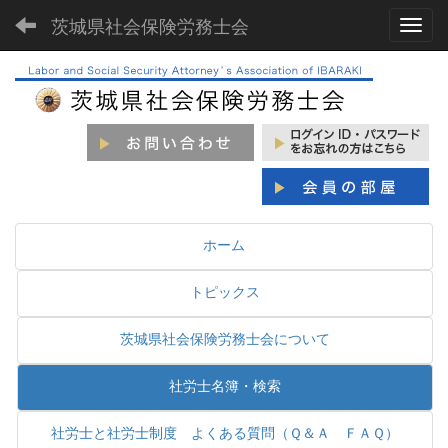
茨城県社会保険労務士会
Toggl
ホーム
トピックス
茨城県社会保険労務士会について
社労士名簿・検索
社労士と社労士制度 よくある質問（Ｑ＆Ａ ＦＡＱ）