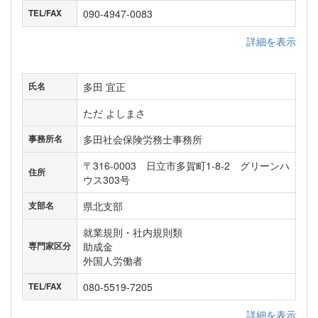
090-4947-0083
TEL/FAX
詳細を表示
多田 宜正
氏名
ただ よしまさ
多田社会保険労務士事務所
事務所名
〒316-0003 日立市多賀町1-8-2 グリーンハ
住所
ウス303号
県北支部
支部名
就業規則・社内規則類
助成金
専門家区分
外国人労働者
080-5519-7205
TEL/FAX
詳細を表示