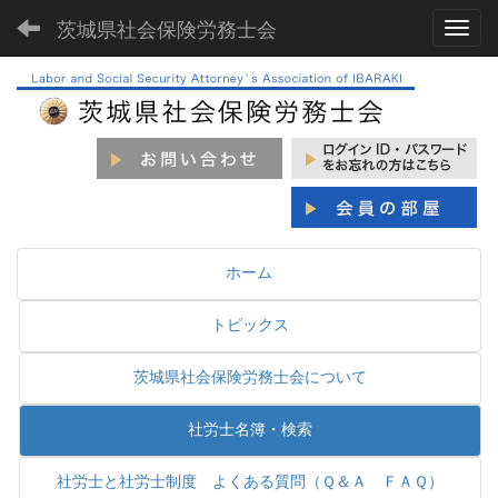
茨城県社会保険労務士会
Toggl
ホーム
トピックス
茨城県社会保険労務士会について
社労士名簿・検索
社労士と社労士制度 よくある質問（Ｑ＆Ａ ＦＡＱ）