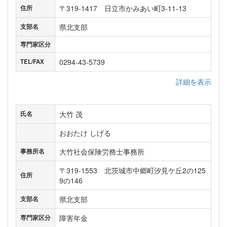
〒319-1417 日立市かみあい町3-11-13
住所
県北支部
支部名
専門家区分
0294-43-5739
TEL/FAX
詳細を表示
大竹 茂
氏名
おおたけ しげる
大竹社会保険労務士事務所
事務所名
〒319-1553 北茨城市中郷町汐見ケ丘2の125
住所
9の146
県北支部
支部名
障害年金
専門家区分