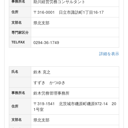
助川経営労務コンサルタント
事務所名
〒316-0001 日立市諏訪町1丁目16-17
住所
県北支部
支部名
専門家区分
0294-36-1749
TEL/FAX
詳細を表示
鈴木 克之
氏名
すずき かつゆき
鈴木労務管理事務所
事務所名
〒319-1541 北茨城市磯原町磯原972-14 20
住所
1号室
県北支部
支部名