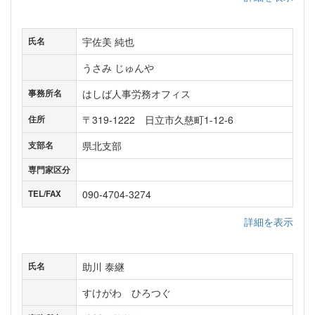
宇佐美 純也
氏名
うさみ じゅんや
はしば人事労務オフィス
事務所名
〒319-1222 日立市久慈町1-12-6
住所
県北支部
支部名
専門家区分
090-4704-3274
TEL/FAX
詳細を表示
助川 泰継
氏名
すけがわ ひろつぐ