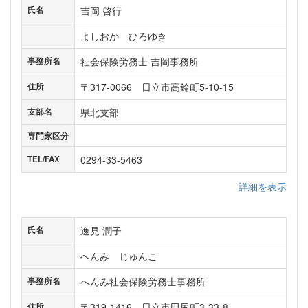
吉岡 啓行
氏名
よしおか ひろゆき
社会保険労務士 吉岡事務所
事務所名
〒317-0066 日立市高鈴町5-10-15
住所
県北支部
支部名
専門家区分
0294-33-5463
TEL/FAX
詳細を表示
逸見 潤子
氏名
へんみ じゅんこ
へんみ社会保険労務士事務所
事務所名
〒319-1416 日立市田尻町3-33-8
住所