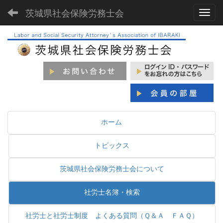
茨城県社会保険労務士会
Toggl
ホーム
トピックス
茨城県社会保険労務士会について
社労士名簿・検索
社労士と社労士制度 よくある質問（Ｑ＆Ａ ＦＡＱ）