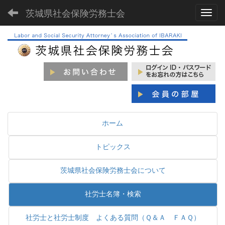
茨城県社会保険労務士会
Toggl
ホーム
トピックス
茨城県社会保険労務士会について
社労士名簿・検索
社労士と社労士制度 よくある質問（Ｑ＆Ａ ＦＡＱ）