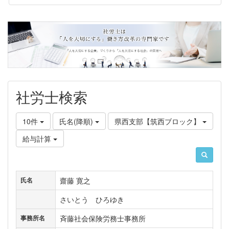
社労士検索
10件
氏名(降順)
県西支部【筑西ブロック】
給与計算
齋藤 寛之
氏名
さいとう ひろゆき
斉藤社会保険労務士事務所
事務所名