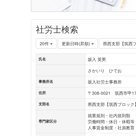
社労士検索
20件
更新日時(昇順)
県西支部【筑西
坂入 英男
氏名
さかいり ひでお
坂入社労士事務所
事務所名
〒308-0021 筑西市甲1
住所
県西支部【筑西ブロック
支部名
就業規則・社内規則類
労働時間・休日・休暇等
専門家区分
人事賃金制度・社員教育