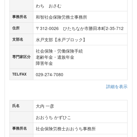
わち おさむ
和智社会保険労務士事務所
事務所名
〒312-0026 ひたちなか市勝田本町2-35-712
住所
水戸支部【水戸ブロック】
支部名
社会保険・労働保険手続
老齢年金・遺族年金
専門家区分
障害年金
029-274-7080
TEL/FAX
詳細を表示
大内 一彦
氏名
おおうち かずひこ
社会保険労務士おおうち事務所
事務所名