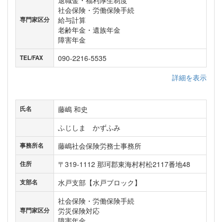
社会保険・労働保険手続
給与計算
専門家区分
老齢年金・遺族年金
障害年金
090-2216-5535
TEL/FAX
詳細を表示
藤嶋 和史
氏名
ふじしま かずふみ
藤嶋社会保険労務士事務所
事務所名
〒319-1112 那珂郡東海村村松2117番地48
住所
水戸支部【水戸ブロック】
支部名
社会保険・労働保険手続
労災保険対応
専門家区分
障害年金