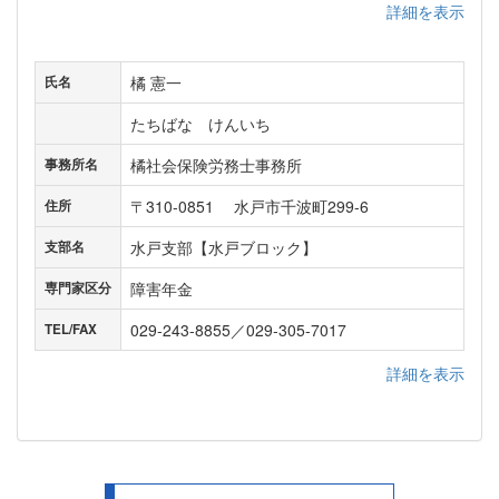
詳細を表示
橘 憲一
氏名
たちばな けんいち
橘社会保険労務士事務所
事務所名
〒310-0851 水戸市千波町299-6
住所
水戸支部【水戸ブロック】
支部名
障害年金
専門家区分
029-243-8855／029-305-7017
TEL/FAX
詳細を表示