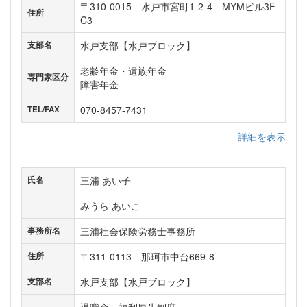
〒310-0015 水戸市宮町1-2-4 MYMビル3F-
住所
C3
水戸支部【水戸ブロック】
支部名
老齢年金・遺族年金
専門家区分
障害年金
070-8457-7431
TEL/FAX
詳細を表示
三浦 あい子
氏名
みうら あいこ
三浦社会保険労務士事務所
事務所名
〒311-0113 那珂市中台669-8
住所
水戸支部【水戸ブロック】
支部名
退職金・福利厚生制度