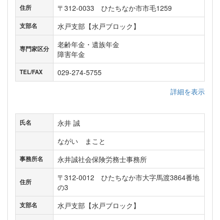
〒312-0033 ひたちなか市市毛1259
住所
水戸支部【水戸ブロック】
支部名
老齢年金・遺族年金
専門家区分
障害年金
029-274-5755
TEL/FAX
詳細を表示
永井 誠
氏名
ながい まこと
永井誠社会保険労務士事務所
事務所名
〒312-0012 ひたちなか市大字馬渡3864番地
住所
の3
水戸支部【水戸ブロック】
支部名