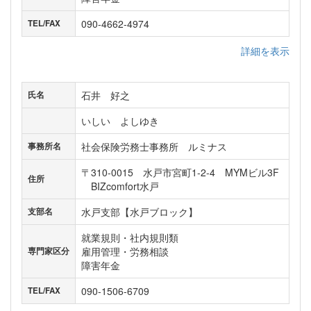
090-4662-4974
TEL/FAX
詳細を表示
石井 好之
氏名
いしい よしゆき
社会保険労務士事務所 ルミナス
事務所名
〒310-0015 水戸市宮町1-2-4 MYMビル3F
住所
BIZcomfort水戸
水戸支部【水戸ブロック】
支部名
就業規則・社内規則類
雇用管理・労務相談
専門家区分
障害年金
090-1506-6709
TEL/FAX