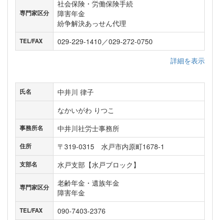
社会保険・労働保険手続
障害年金
専門家区分
紛争解決あっせん代理
029-229-1410／029-272-0750
TEL/FAX
詳細を表示
中井川 律子
氏名
なかいがわ りつこ
中井川社労士事務所
事務所名
〒319-0315 水戸市内原町1678-1
住所
水戸支部【水戸ブロック】
支部名
老齢年金・遺族年金
専門家区分
障害年金
090-7403-2376
TEL/FAX