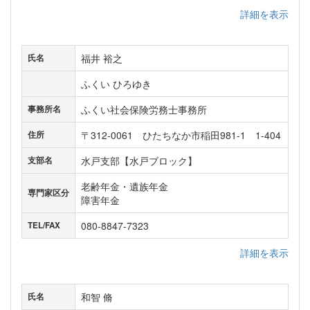
詳細を表示
福井 裕之
氏名
ふくい ひろゆき
ふくい社会保険労務士事務所
事務所名
〒312-0061 ひたちなか市稲田981-1 1-404
住所
水戸支部【水戸ブロック】
支部名
老齢年金・遺族年金
専門家区分
障害年金
080-8847-7323
TEL/FAX
詳細を表示
和智 脩
氏名