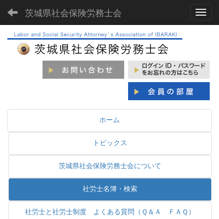
茨城県社会保険労務士会
Toggl
ホーム
トピックス
茨城県社会保険労務士会について
社労士名簿・検索
社労士と社労士制度 よくある質問（Ｑ＆Ａ ＦＡＱ）