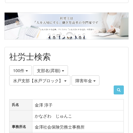
社労士検索
100件
支部名(昇順)
水戸支部【水戸ブロック】
障害年金
金澤 淳子
氏名
かなざわ じゅんこ
金澤社会保険労務士事務所
事務所名