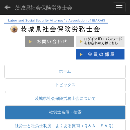
茨城県社会保険労務士会
Toggl
ホーム
トピックス
茨城県社会保険労務士会について
社労士名簿・検索
社労士と社労士制度 よくある質問（Ｑ＆Ａ ＦＡＱ）