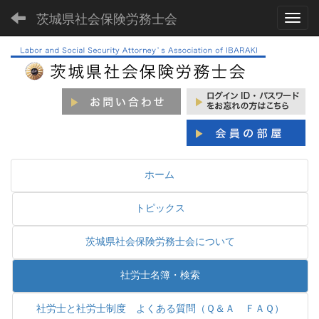
茨城県社会保険労務士会
Toggl
ホーム
トピックス
茨城県社会保険労務士会について
社労士名簿・検索
社労士と社労士制度 よくある質問（Ｑ＆Ａ ＦＡＱ）